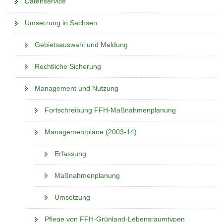
Datenservice
a
v
Umsetzung in Sachsen
i
Gebietsauswahl und Meldung
g
a
Rechtliche Sicherung
t
i
Management und Nutzung
o
n
Fortschreibung FFH-Maßnahmenplanung
Managementpläne (2003-14)
Erfassung
Maßnahmenplanung
Umsetzung
Pflege von FFH-Grünland-Lebensraumtypen