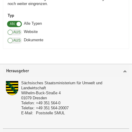
noch weiter eingrenzen.
a
v
Typ
i
Alle Typen
g
Website
a
Dokumente
t
i
o
n
Footer-
Herausgeber
Bereich
Sächsisches Staatsministerium für Umwelt und
Landwirtschaft
Wilhelm-Buck-Straße 4
01079
Dresden
Telefon:
+49 351 564-0
Telefax:
+49 351 564-20007
E-Mail:
Poststelle SMUL