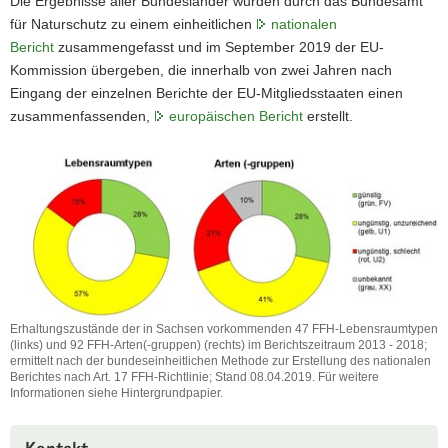
Die Ergebnisse aller Bundesländer wurden durch das Bundesamt
für Naturschutz zu einem einheitlichen
nationalen
Bericht
zusammengefasst und im September 2019 der EU-
Kommission übergeben, die innerhalb von zwei Jahren nach
Eingang der einzelnen Berichte der EU-Mitgliedsstaaten einen
zusammenfassenden,
europäischen Bericht
erstellt.
Erhaltungszustände der in Sachsen vorkommenden 47 FFH-Lebensraumtypen
(links) und 92 FFH-Arten(-gruppen) (rechts) im Berichtszeitraum 2013 - 2018;
ermittelt nach der bundeseinheitlichen Methode zur Erstellung des nationalen
Berichtes nach Art. 17 FFH-Richtlinie; Stand 08.04.2019. Für weitere
Informationen siehe Hintergrundpapier.
Erhaltungszustände
der
Weitere