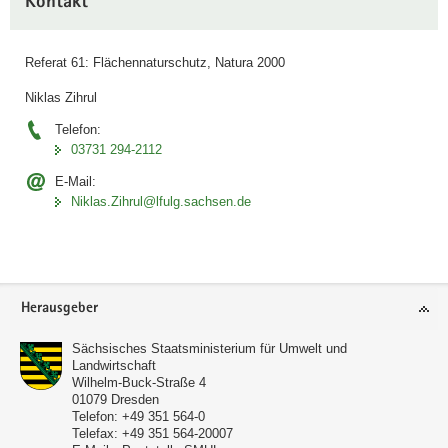
in
Kontakt
Information
Sachsen
vorkommenden
47
Referat 61: Flächennaturschutz, Natura 2000
FFH-
Lebensraumtypen
Niklas Zihrul
(links)
Telefon:
und
03731 294-2112
92
FFH-
E-Mail:
Arten(-
Niklas.Zihrul@lfulg.sachsen.de
gruppen)
(rechts)
im
Berichtszeitraum
2013
Footer-
-
Herausgeber
Bereich
2018;
ermittelt
Sächsisches Staatsministerium für Umwelt und
nach
Landwirtschaft
der
Wilhelm-Buck-Straße 4
bundeseinheitlichen
01079
Dresden
Telefon:
+49 351 564-0
Methode
Telefax:
+49 351 564-20007
zur