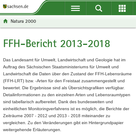
P
P
H
W
F
o
o
a
e
o
r
r
u
i
o
Natura 2000
t
t
p
t
t
a
a
t
e
e
l
l
i
r
r
FFH-Bericht 2013-2018
Hauptinhalt
ü
n
n
e
-
b
a
h
I
B
e
v
a
n
e
Das Landesamt für Umwelt, Landwirtschaft und Geologie hat im
r
i
l
f
r
Auftrag des Sächsischen Staatsministeriums für Umwelt und
g
g
t
o
e
Landwirtschaft die Daten über den Zustand der FFH-Lebensräume
r
a
r
i
(FFH-LRT) bzw. -Arten für den Freistaat zusammengestellt und
e
t
m
c
bewertet. Die Ergebnisse sind als Übersichtsgrafiken verfügbar.
i
i
a
h
Detailinformationen zu den einzelnen Arten und Lebensraumtypen
f
o
t
sind tabellarisch aufbereitet. Dank des bundesweiten und
e
n
i
einheitlichen Monitoringverfahrens ist es möglich, die Berichte der
n
o
Zeiträume 2007 - 2012 und 2013 - 2018 miteinander zu
d
n
vergleichen. Zu den Veränderungen gibt ein Hintergrundpapier
e
weitergehende Erläuterungen.
N