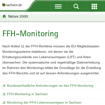
P
P
H
W
F
o
o
a
e
o
r
r
u
i
o
Natura 2000
t
t
p
t
t
a
a
t
e
e
l
l
i
r
r
FFH-Monitoring
Hauptinhalt
ü
n
n
e
-
b
a
h
I
B
e
v
a
n
e
Nach Artikel 11 der FFH-Richtlinie müssen die EU-Mitgliedstaaten
r
i
l
f
r
Monitoringsysteme etablieren, mit denen sie die
g
g
t
o
e
Erhaltungszustände von Lebensraumtypen (LRT) und Arten
r
a
r
i
überwachen. Die systematische und regelmäßige Datenerhebung
e
t
m
c
im Rahmen des Monitorings bildet die Grundlage für die Erstellung
i
i
a
h
des FFH-Berichts und ist auf dessen Anforderungen ausgerichtet.
f
o
t
e
n
i
Bundeseinheitliche Anforderungen an das FFH-Monitoring
n
o
d
n
FFH-Monitoring in Sachsen
e
Monitoring der FFH-Lebensraumtypen in Sachsen
N