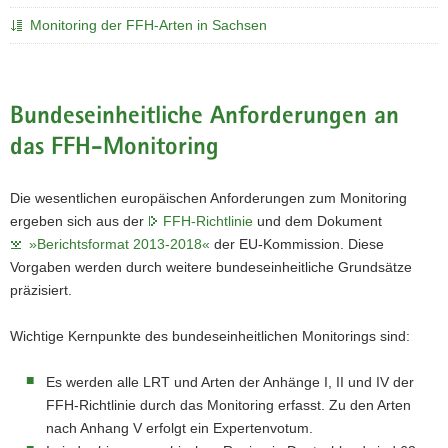
a
Monitoring der FFH-Arten in Sachsen
v
i
g
Bundeseinheitliche Anforderungen an
a
t
das FFH-Monitoring
i
o
Die wesentlichen europäischen Anforderungen zum Monitoring
n
ergeben sich aus der
FFH-Richtlinie
und dem Dokument
»Berichtsformat 2013-2018«
der EU-Kommission. Diese
Vorgaben werden durch weitere bundeseinheitliche Grundsätze
präzisiert.
Wichtige Kernpunkte des bundeseinheitlichen Monitorings sind:
Es werden alle LRT und Arten der Anhänge I, II und IV der
FFH-Richtlinie durch das Monitoring erfasst. Zu den Arten
nach Anhang V erfolgt ein Expertenvotum.