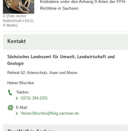
c
Krebstiere unter den Anhang II-Arten der FFH-
e
h
Richtlinie in Sachsen.
t
© (Foto: Archiv
i
Naturschutz LfULG,
P. Martin)
e
r
S
Weitere
e
t
Kontakt
Information
e
i
Sächsisches Landesamt für Umwelt, Landwirtschaft und
n
Geologie
k
Referat 62: Artenschutz, Auen und Moore
r
e
Heiner Blischke
b
Telefon:
s
03731 294-2201
E-Mail:
Heiner.Blischke@lfulg.sachsen.de