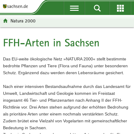
P
P
H
W
F
o
o
a
e
o
r
r
u
i
o
Natura 2000
t
t
p
t
t
a
a
t
e
e
l
l
i
r
r
FFH-Arten in Sachsen
Hauptinhalt
ü
n
n
e
-
b
a
h
I
B
e
v
a
n
e
Das EU-weite ökologische Netz »NATURA 2000« stellt bestimmte
r
i
l
f
r
bedrohte Pflanzen und Tiere (Flora und Fauna) unter besonderen
g
g
t
o
e
Schutz. Ergänzend dazu werden deren Lebensräume gesichert.
r
a
r
i
e
t
m
c
Nach einer intensiven Bestandsaufnahme durch das Landesamt für
i
i
a
h
Umwelt, Landwirtschaft und Geologie kommen im Freistaat
f
o
t
insgesamt 46 Tier- und Pflanzenarten nach Anhang II der FFH-
e
n
i
Richtlinie vor. Drei Arten stehen aufgrund der erhöhten Bedrohung
n
o
als prioritäre Arten unter einem nochmals verstärkten Schutz.
d
n
Zudem brütet eine Vielzahl von Vogelarten mit gemeinschaftlicher
e
Bedeutung in Sachsen.
N