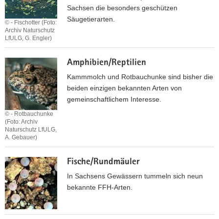
-
Sachsen die besonders geschützen
u
Säugetierarten.
© - Fischotter (Foto:
n
Archiv Naturschutz
LfULG, G. Engler)
d
S
S
a
Amphibien/Reptilien
ä
m
u
Kammmolch und Rotbauchunke sind bisher die
e
g
beiden einzigen bekannten Arten von
n
e
gemeinschaftlichem Interesse.
p
t
© - Rotbauchunke
f
i
(Foto: Archiv
l
Naturschutz LfULG,
e
A. Gebauer)
a
r
A
n
e
Fische/Rundmäuler
m
z
p
e
In Sachsens Gewässern tummeln sich neun
h
n
bekannte FFH-Arten.
i
b
i
F