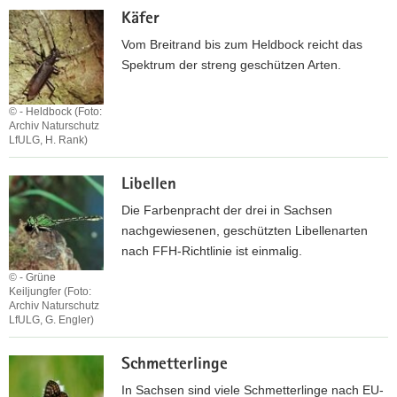
Käfer
e
i
n
s
Vom Breitrand bis zum Heldbock reicht das
/
c
Spektrum der streng geschützen Arten.
R
h
e
e
© - Heldbock (Foto:
p
/
Archiv Naturschutz
LfULG, H. Rank)
t
R
i
u
K
l
n
Libellen
ä
i
d
f
Die Farbenpracht der drei in Sachsen
e
m
e
nachgewiesenen, geschützten Libellenarten
n
ä
r
nach FFH-Richtlinie ist einmalig.
u
© - Grüne
l
Keiljungfer (Foto:
e
Archiv Naturschutz
LfULG, G. Engler)
r
L
Schmetterlinge
i
b
In Sachsen sind viele Schmetterlinge nach EU-