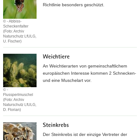
e
Richtlinie besonders geschützt.
l
l
© - Abbiss-
e
Scheckenfalter
(Foto: Archiv
n
Naturschutz LfULG,
U. Fischer)
S
Weichtiere
c
h
An Weichtierarten von gemeinschaftlichem
m
europäischen Interesse kommen 2 Schnecken-
e
und eine Muschelart vor.
t
© -
t
Flussperlmuschel
(Foto: Archiv
e
Naturschutz LfULG,
r
D. Florian)
l
W
i
Steinkrebs
e
n
i
Der Steinkrebs ist der einzige Vertreter der
g