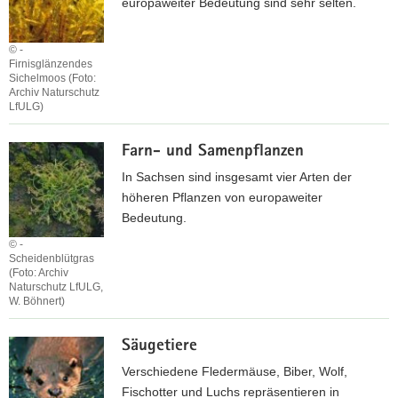
europaweiter Bedeutung sind sehr selten.
© -
Firnisglänzendes
Sichelmoos (Foto:
Archiv Naturschutz
LfULG)
M
Farn- und Samenpflanzen
o
o
In Sachsen sind insgesamt vier Arten der
s
höheren Pflanzen von europaweiter
e
Bedeutung.
© -
Scheidenblütgras
(Foto: Archiv
Naturschutz LfULG,
W. Böhnert)
F
Säugetiere
a
r
Verschiedene Fledermäuse, Biber, Wolf,
n
Fischotter und Luchs repräsentieren in