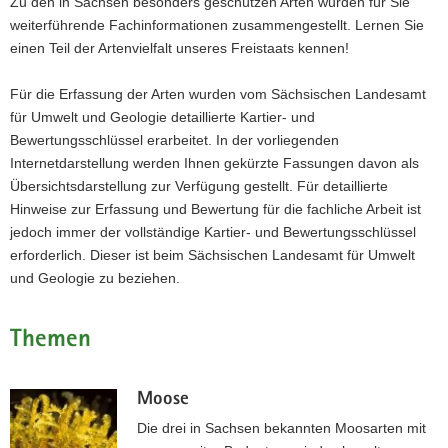
Zu den in Sachsen besonders geschützen Arten wurden für Sie
a
weiterführende Fachinformationen zusammengestellt. Lernen Sie
v
einen Teil der Artenvielfalt unseres Freistaats kennen!
i
g
Für die Erfassung der Arten wurden vom Sächsischen Landesamt
a
für Umwelt und Geologie detaillierte Kartier- und
t
Bewertungsschlüssel erarbeitet. In der vorliegenden
i
Internetdarstellung werden Ihnen gekürzte Fassungen davon als
o
Übersichtsdarstellung zur Verfügung gestellt. Für detaillierte
n
Hinweise zur Erfassung und Bewertung für die fachliche Arbeit ist
jedoch immer der vollständige Kartier- und Bewertungsschlüssel
erforderlich. Dieser ist beim Sächsischen Landesamt für Umwelt
und Geologie zu beziehen.
Themen
Moose
Die drei in Sachsen bekannten Moosarten mit