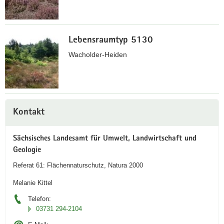
h
a
t
v
e
T
i
Lebensraumtyp 5130
H
r
g
e
o
Wacholder-Heiden
a
i
c
t
d
k
i
e
e
o
n
n
W
n
Weitere
e
a
Kontakt
Information
H
c
e
h
Sächsisches Landesamt für Umwelt, Landwirtschaft und
i
o
Geologie
d
l
Referat 61: Flächennaturschutz, Natura 2000
e
d
n
e
Melanie Kittel
r
Telefon:
h
03731 294-2104
e