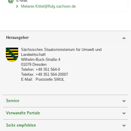
i
E-Mail:
Melanie.Kittel@lfulg.sachsen.de
d
e
n
Footer-
Herausgeber
Bereich
Sächsisches Staatsministerium für Umwelt und
Landwirtschaft
Wilhelm-Buck-Straße 4
01079
Dresden
Telefon:
+49 351 564-0
Telefax:
+49 351 564-20007
E-Mail:
Poststelle SMUL
Service
Verwandte Portale
Seite empfehlen