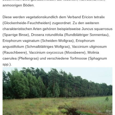
anmoorigen Böden.
a
v
Diese werden vegetationskundlich dem Verband Ericion tetralix
i
(Glockenheide-Feuchtheiden) zugeordnet. Zu den weiteren
g
charakteristischen Arten gehören beispielsweise Juncus squarrosus
a
(Sparrige Binse), Drosera rotundifolia (Rundblättriger Sonnentau),
t
Eriophorum vaginatum (Scheiden-Wollgras), Eriophorum
i
angustifolium (Schmalblättriges Wollgras), Vaccinium uliginosum
o
(Rauschbeere), Vaccinium oxycoccus (Moosbeere), Molinia
n
caerulea (Pfeifengras) und verschiedene Torfmoose (Sphagnum
spp.).