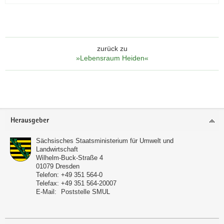
zurück zu
»Lebensraum Heiden«
Footer-
Herausgeber
Bereich
Sächsisches Staatsministerium für Umwelt und
Landwirtschaft
Wilhelm-Buck-Straße 4
01079
Dresden
Telefon:
+49 351 564-0
Telefax:
+49 351 564-20007
E-Mail:
Poststelle SMUL