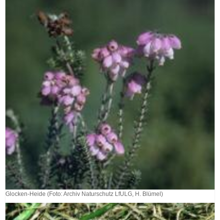
Glocken-Heide (Foto: Archiv Naturschutz LfULG, H. Blümel)
Glocken-
Heide
(Foto: