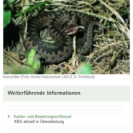
Archiv
Naturschutz
LfULG,
H.
Blümel)
Kreuzotter (Foto: Archiv Naturschutz LfULG, G. Fünfstück)
Kreuzotter
(Foto:
Archiv
Weiterführende Informationen
Naturschutz
LfULG,
G.
Fünfstück)
Kartier- und Bewertungsschlüssel
KBS aktuell in Überarbeitung