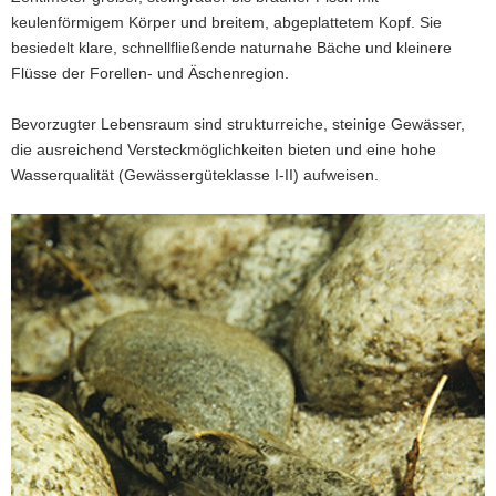
keulenförmigem Körper und breitem, abgeplattetem Kopf. Sie
a
besiedelt klare, schnellfließende naturnahe Bäche und kleinere
v
Flüsse der Forellen- und Äschenregion.
i
g
Bevorzugter Lebensraum sind strukturreiche, steinige Gewässer,
a
die ausreichend Versteckmöglichkeiten bieten und eine hohe
t
Wasserqualität (Gewässergüteklasse I-II) aufweisen.
i
o
n