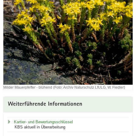
Fiedler)
Milder Mauerpfeffer - blühend (Foto: Archiv Naturschutz LfULG, W. Fiedler)
Milder
Mauerpfeffer
-
Weiterführende Informationen
blühend
(Foto:
Archiv
Kartier- und Bewertungsschlüssel
Naturschutz
KBS aktuell in Überarbeitung
LfULG,
W.