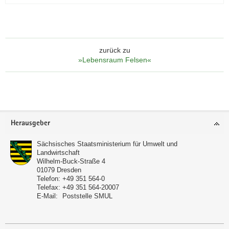
Fiedler)
zurück zu
»Lebensraum Felsen«
Footer-
Herausgeber
Bereich
Sächsisches Staatsministerium für Umwelt und
Landwirtschaft
Wilhelm-Buck-Straße 4
01079
Dresden
Telefon:
+49 351 564-0
Telefax:
+49 351 564-20007
E-Mail:
Poststelle SMUL