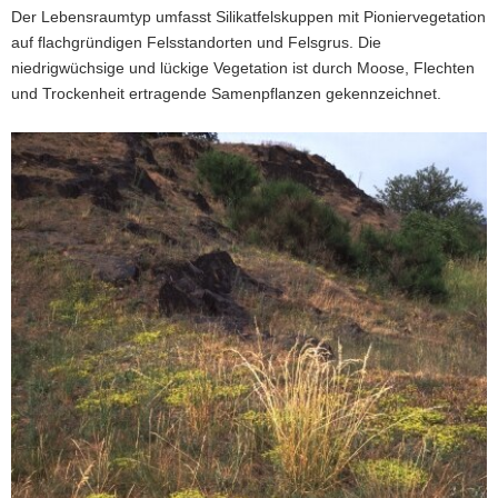
Der Lebensraumtyp umfasst Silikatfelskuppen mit Pioniervegetation
a
auf flachgründigen Felsstandorten und Felsgrus. Die
v
niedrigwüchsige und lückige Vegetation ist durch Moose, Flechten
i
und Trockenheit ertragende Samenpflanzen gekennzeichnet.
g
a
t
i
o
n