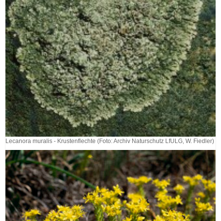
Lecanora muralis - Krustenflechte (Foto: Archiv Naturschutz LfULG, W. Fiedler)
Lecanora
muralis
-
Krustenflechte
(Foto:
Archiv
Naturschutz
LfULG,
W.