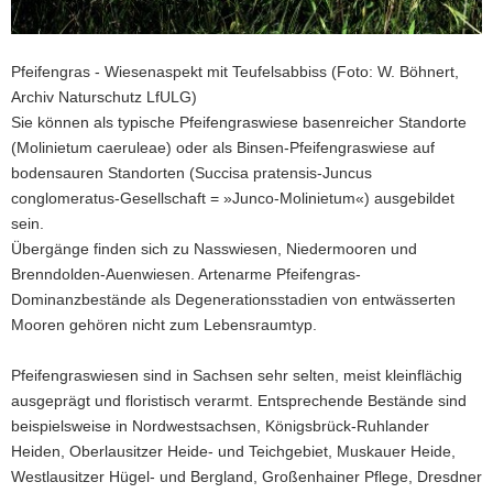
Pfeifengras - Wiesenaspekt mit Teufelsabbiss (Foto: W. Böhnert,
Archiv Naturschutz LfULG)
Sie können als typische Pfeifengraswiese basenreicher Standorte
(Molinietum caeruleae) oder als Binsen-Pfeifengraswiese auf
bodensauren Standorten (Succisa pratensis-Juncus
conglomeratus-Gesellschaft = »Junco-Molinietum«) ausgebildet
sein.
Übergänge finden sich zu Nasswiesen, Niedermooren und
Brenndolden-Auenwiesen. Artenarme Pfeifengras-
Dominanzbestände als Degenerationsstadien von entwässerten
Mooren gehören nicht zum Lebensraumtyp.
Pfeifengraswiesen sind in Sachsen sehr selten, meist kleinflächig
ausgeprägt und floristisch verarmt. Entsprechende Bestände sind
beispielsweise in Nordwestsachsen, Königsbrück-Ruhlander
Heiden, Oberlausitzer Heide- und Teichgebiet, Muskauer Heide,
Westlausitzer Hügel- und Bergland, Großenhainer Pflege, Dresdner