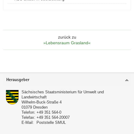
Fiedler)
zurück zu
»Lebensraum Grasland«
Footer-
Herausgeber
Bereich
Sächsisches Staatsministerium für Umwelt und
Landwirtschaft
Wilhelm-Buck-Straße 4
01079
Dresden
Telefon:
+49 351 564-0
Telefax:
+49 351 564-20007
E-Mail:
Poststelle SMUL