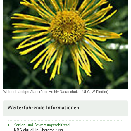
Weidenblättriger Alant (Foto: Archiv Naturschutz LfULG, W. Fiedler)
Weidenblättriger
Alant
(Foto:
Weiterführende Informationen
Archiv
Naturschutz
LfULG,
Kartier- und Bewertungsschlüssel
W.
KBS aktuell in Überarbeitung