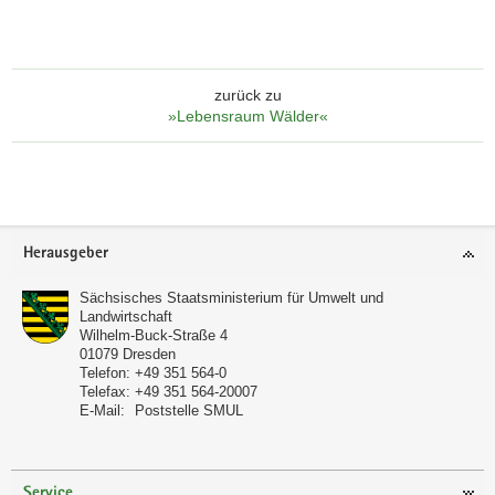
zurück zu
»Lebensraum Wälder«
Footer-
Herausgeber
Bereich
Sächsisches Staatsministerium für Umwelt und
Landwirtschaft
Wilhelm-Buck-Straße 4
01079
Dresden
Telefon:
+49 351 564-0
Telefax:
+49 351 564-20007
E-Mail:
Poststelle SMUL
Service