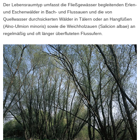
Der Lebensraumtyp umfasst die Fließgewässer begleitenden Erlen-
a
und Eschenwälder in Bach- und Flussauen und die von
v
Quellwasser durchsickerten Wälder in Tälern oder an Hangfüßen
i
(Alno-Ulmion minoris) sowie die Weichholzauen (Salicion albae) an
g
regelmäßig und oft länger überfluteten Flussufern.
a
t
i
o
n