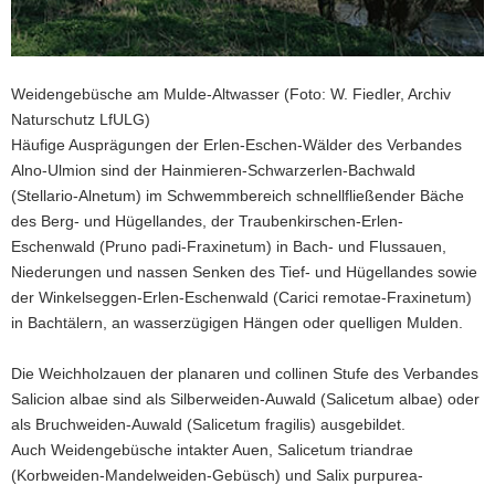
Weidengebüsche am Mulde-Altwasser (Foto: W. Fiedler, Archiv
Naturschutz LfULG)
Häufige Ausprägungen der Erlen-Eschen-Wälder des Verbandes
Alno-Ulmion sind der Hainmieren-Schwarzerlen-Bachwald
(Stellario-Alnetum) im Schwemmbereich schnellfließender Bäche
des Berg- und Hügellandes, der Traubenkirschen-Erlen-
Eschenwald (Pruno padi-Fraxinetum) in Bach- und Flussauen,
Niederungen und nassen Senken des Tief- und Hügellandes sowie
der Winkelseggen-Erlen-Eschenwald (Carici remotae-Fraxinetum)
in Bachtälern, an wasserzügigen Hängen oder quelligen Mulden.
Die Weichholzauen der planaren und collinen Stufe des Verbandes
Salicion albae sind als Silberweiden-Auwald (Salicetum albae) oder
als Bruchweiden-Auwald (Salicetum fragilis) ausgebildet.
Auch Weidengebüsche intakter Auen, Salicetum triandrae
(Korbweiden-Mandelweiden-Gebüsch) und Salix purpurea-