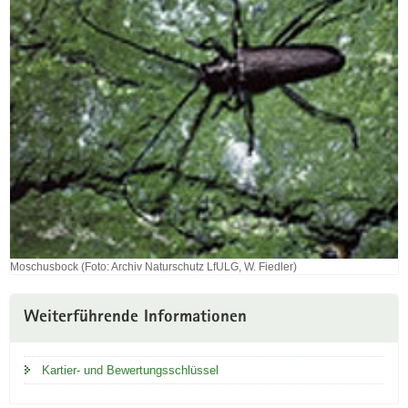
Moschusbock (Foto: Archiv Naturschutz LfULG, W. Fiedler)
Moschusbock
(Foto:
Archiv
Weiterführende Informationen
Naturschutz
LfULG,
W.
Kartier- und Bewertungsschlüssel
Fiedler)