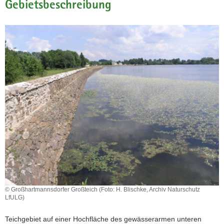
Gebietsbeschreibung
a
v
i
g
a
t
i
o
n
© Großhartmannsdorfer Großteich (Foto: H. Blischke, Archiv Naturschutz
LfULG)
Teichgebiet auf einer Hochfläche des gewässerarmen unteren