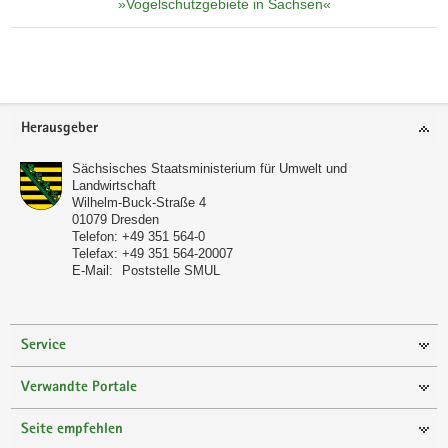
»Vogelschutzgebiete in Sachsen«
Footer-
Herausgeber
Bereich
Sächsisches Staatsministerium für Umwelt und
Landwirtschaft
Wilhelm-Buck-Straße 4
01079
Dresden
Telefon:
+49 351 564-0
Telefax:
+49 351 564-20007
E-Mail:
Poststelle SMUL
Service
Verwandte Portale
Seite empfehlen