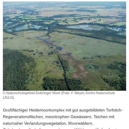
a
v
i
g
a
t
i
o
n
© Naturschutzgebiet Dubringer Moor (Foto: F. Meyer, Archiv Naturschutz
LfULG)
Großflächiger Heidemoorkomplex mit gut ausgebildeten Torfstich-
Regenerationsflächen, mesotrophen Gewässern, Teichen mit
naturnaher Verlandungsvegetation, Moorwäldern,