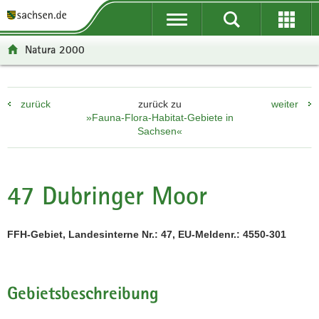
P
P
H
F
o
o
a
o
r
r
u
o
Natura 2000
t
t
p
t
a
a
t
e
l
l
i
r
zurück
zurück zu
weiter
ü
n
n
-
»Fauna-Flora-Habitat-Gebiete in
b
a
h
B
Sachsen«
e
v
a
e
r
i
l
r
g
g
t
e
47 Dubringer Moor
r
a
i
e
t
c
i
i
h
FFH-Gebiet, Landesinterne Nr.: 47, EU-Meldenr.: 4550-301
f
o
e
n
n
d
Gebietsbeschreibung
e
N