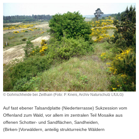
a
v
i
g
a
t
i
o
n
© Gohrischheide bei Zeithain (Foto: P. Kneis, Archiv Naturschutz LfULG)
Auf fast ebener Talsandplatte (Niederterrasse) Sukzession vom
Offenland zum Wald, vor allem im zentralen Teil Mosaike aus
offenen Schotter- und Sandflächen, Sandheiden,
(Birken-)Vorwäldern, anteilig strukturreiche Wäldern