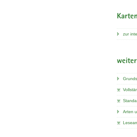
Karten
zur int
weite
Grunds
Vollstä
Standa
Arten 
Lesean