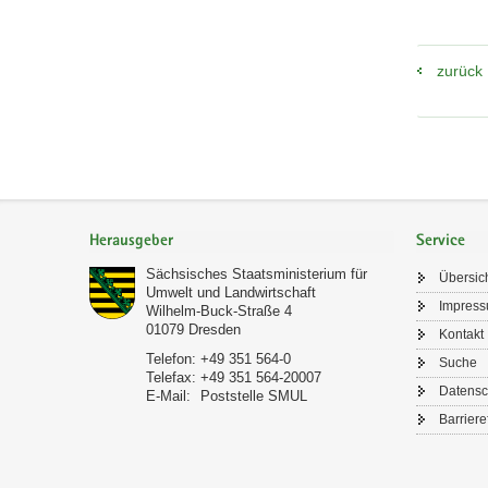
zurück
Footer-
Bereich
Herausgeber
Service
Sächsisches Staatsministerium für
Übersic
Umwelt und Landwirtschaft
Impres
Wilhelm-Buck-Straße 4
01079
Dresden
Kontakt
Telefon:
+49 351 564-0
Suche
Telefax:
+49 351 564-20007
Datensc
E-Mail:
Poststelle SMUL
Barriere