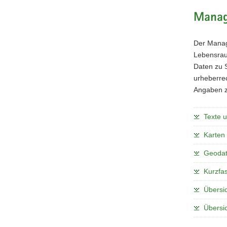
Manag
Der Manag
Lebensraum
Daten zu 
urheberrec
Angaben z
Texte 
Karten
Geoda
Kurzfa
Übersic
Übersic