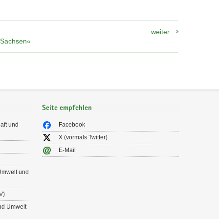
weiter
n Sachsen«
Seite empfehlen
aft und
Facebook
X (vormals Twitter)
E-Mail
 Umwelt und
V)
und Umwelt