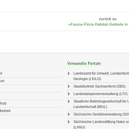
zurück zu
»Fauna-Flora-Habitat-Gebiete i
Verwandte Portale
ht
Landesamt für Umwelt, Landwirtsch
Geologie (LfULG)
sum
Staatsbetrieb Sachsenforst (SBS)
Landestalsperrenverwaltung (LTV)
Staatliche Betriebsgesellschaft für
hutz
Landwirtschaft (BfUL)
freiheit
Sächsische Gestütsverwaltung (SG
Sächsische Landesstiftung Natur 
(LANU)