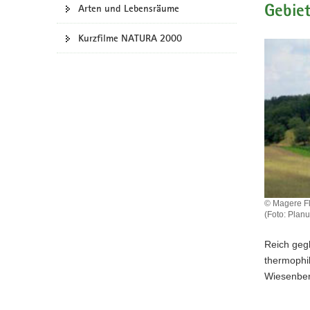
Arten und Lebensräume
Gebie
a
v
Kurzfilme NATURA 2000
i
g
a
t
i
o
n
© Magere Fl
(Foto: Plan
Reich gegl
thermophi
Wiesenber