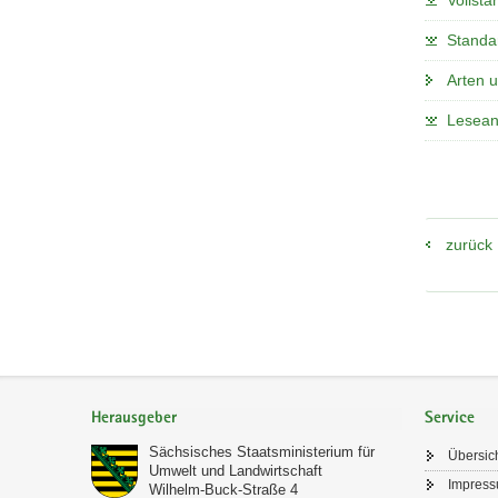
Vollstä
Standa
Arten 
Lesean
zurück
Footer-
Bereich
Herausgeber
Service
Sächsisches Staatsministerium für
Übersic
Umwelt und Landwirtschaft
Impres
Wilhelm-Buck-Straße 4