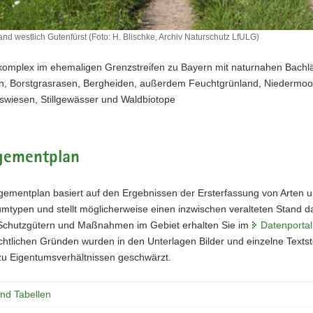
nd westlich Gutenfürst (Foto: H. Blischke, Archiv Naturschutz LfULG)
komplex im ehemaligen Grenzstreifen zu Bayern mit naturnahen Bachl
, Borstgrasrasen, Bergheiden, außerdem Feuchtgrünland, Niedermoo
aswiesen, Stillgewässer und Waldbiotope
ementplan
ementplan basiert auf den Ergebnissen der Ersterfassung von Arten 
typen und stellt möglicherweise einen inzwischen veralteten Stand dar
Schutzgütern und Maßnahmen im Gebiet erhalten Sie im
Datenportal
htlichen Gründen wurden in den Unterlagen Bilder und einzelne Textste
u Eigentumsverhältnissen geschwärzt.
und Tabellen