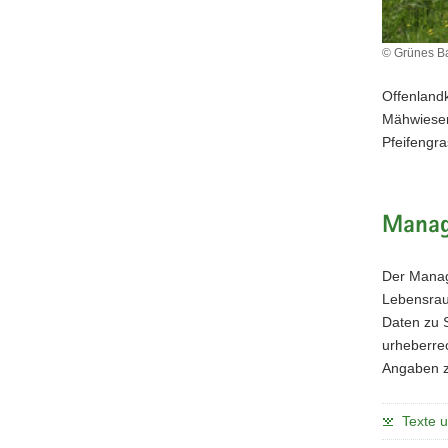
© Grünes Ba
Offenland
Mähwiesen
Pfeifengr
Manag
Der Manag
Lebensraum
Daten zu 
urheberrec
Angaben z
Texte 