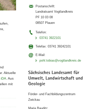
Postanschrift:
Landratsamt Vogtlandkreis
PF 10 03 08
08507 Plauen
äufen,
re,
Telefon:
03741 3922101
Telefax:
03741 39242101
E-Mail:
pohl.tobias@vogtlandkreis.de
und
Sächsisches Landesamt für
. Aktuelle
Umwelt, Landwirtschaft und
 iDA
. Aus
Geologie
llen mit
Förder- und Fachbildungszentrum
Zwickau
Maria Bauditz