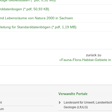
ndige Gebietsdaten (*.pdf, 0,32 MB)
rddatenbogen (*.pdf, 50,93 KB)
und Lebensräume von Natura 2000 in Sachsen
leitung für Standarddatenbögen (*.pdf, 1,19 MB)
zurück zu
»Fauna-Flora-Habitat-Gebiete i
Verwandte Portale
ht
Landesamt für Umwelt, Landwirtsch
Geologie (LfULG)
sum