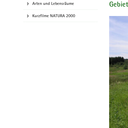
Arten und Lebensräume
Gebie
a
v
Kurzfilme NATURA 2000
i
g
a
t
i
o
n