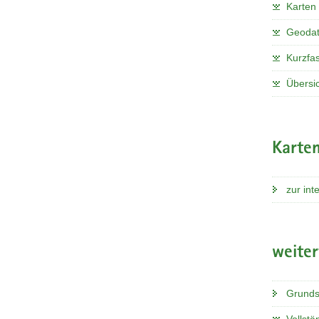
Karten
Geoda
Kurzfa
Übersi
Karten
zur int
weite
Grunds