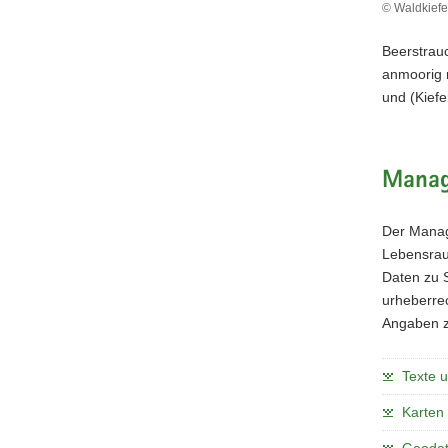
© Waldkiefe
Beerstrauc
anmoorig 
und (Kief
Manag
Der Manag
Lebensraum
Daten zu 
urheberrec
Angaben z
Texte 
Karten