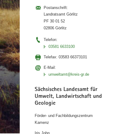
Postanschrift:
Landratsamt Görlitz
PF 30 01 52
02806 Görlitz
Telefon:
03581 6633100
Telefax:
03583 66373101
E-Mail:
umweltamt@kreis-gr.de
Sächsisches Landesamt für
Umwelt, Landwirtschaft und
Geologie
Förder- und Fachbildungszentrum
Kamenz
Iris John