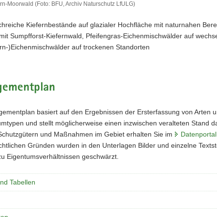
rn-Moorwald (Foto: BFU, Archiv Naturschutz LfULG)
hreiche Kiefernbestände auf glazialer Hochfläche mit naturnahen Bere
mit Sumpfforst-Kiefernwald, Pfeifengras-Eichenmischwälder auf wechs
ern-)Eichenmischwälder auf trockenen Standorten
ementplan
ementplan basiert auf den Ergebnissen der Ersterfassung von Arten 
typen und stellt möglicherweise einen inzwischen veralteten Stand dar
Schutzgütern und Maßnahmen im Gebiet erhalten Sie im
Datenportal
htlichen Gründen wurden in den Unterlagen Bilder und einzelne Textste
u Eigentumsverhältnissen geschwärzt.
und Tabellen