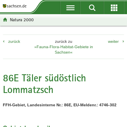
P
P
H
F
o
o
a
o
r
r
u
o
Natura 2000
t
t
p
t
a
a
t
e
l
l
i
r
zurück
zurück zu
weiter
ü
n
n
-
»Fauna-Flora-Habitat-Gebiete in
b
a
h
B
Sachsen«
e
v
a
e
r
i
l
r
g
g
t
e
86E Täler südöstlich
r
a
i
e
t
c
Lommatzsch
i
i
h
f
o
e
n
FFH-Gebiet, Landesinterne Nr.: 86E, EU-Meldenr.: 4746-302
n
d
e
N