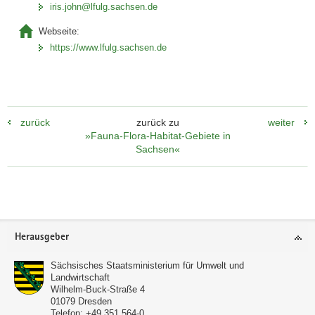
iris.john@lfulg.sachsen.de
Webseite:
https://www.lfulg.sachsen.de
zurück
zurück zu
weiter
»Fauna-Flora-Habitat-Gebiete in
Sachsen«
Footer-
Herausgeber
Bereich
Sächsisches Staatsministerium für Umwelt und
Landwirtschaft
Wilhelm-Buck-Straße 4
01079
Dresden
Telefon:
+49 351 564-0