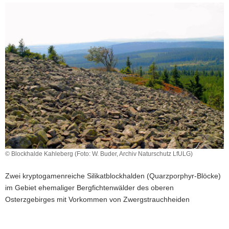
a
v
i
g
a
t
i
o
n
© Blockhalde Kahleberg (Foto: W. Buder, Archiv Naturschutz LfULG)
Zwei kryptogamenreiche Silikatblockhalden (Quarzporphyr-Blöcke)
im Gebiet ehemaliger Bergfichtenwälder des oberen
Osterzgebirges mit Vorkommen von Zwergstrauchheiden