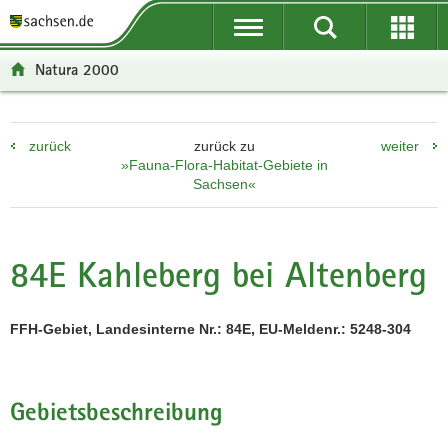
P
P
H
F
o
o
a
o
r
r
u
o
Natura 2000
t
t
p
t
a
a
t
e
l
l
i
r
zurück
zurück zu
weiter
ü
n
n
-
»Fauna-Flora-Habitat-Gebiete in
b
a
h
B
Sachsen«
e
v
a
e
r
i
l
r
g
g
t
e
84E Kahleberg bei Altenberg
r
a
i
e
t
c
i
i
h
FFH-Gebiet, Landesinterne Nr.: 84E, EU-Meldenr.: 5248-304
f
o
e
n
n
d
Gebietsbeschreibung
e
N