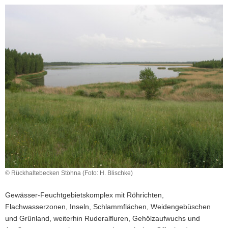
a
v
i
g
a
t
i
o
n
© Rückhaltebecken Stöhna (Foto: H. Blischke)
Gewässer-Feuchtgebietskomplex mit Röhrichten,
Flachwasserzonen, Inseln, Schlammflächen, Weidengebüschen
und Grünland, weiterhin Ruderalfluren, Gehölzaufwuchs und