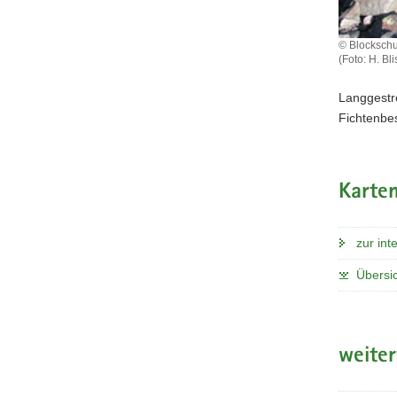
© Blockschu
(Foto: H. Bl
Langgestr
Fichtenbe
Karten
zur int
Übersic
weite