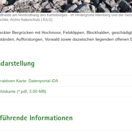
tthalde am Nordosthang des Kahleberges - im Hintergrund Altenberg und der Gei
ischke, Archiv Naturschutz LfULG)
eckter Bergrücken mit Hochmoor, Felsklippen, Blockhalden, geschädig
ständen, Aufforstungen, Vorwald sowie dazwischen liegenden offenen 
darstellung
eraktiven Karte: Datenportal iDA
htskarte (*.pdf, 3,00 MB)
rführende Informationen