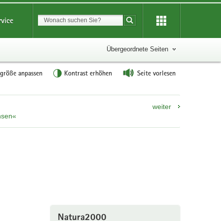
Suchbegriff
rvice
Suche starten
Übergeordnete Seiten
tgröße anpassen
Kontrast erhöhen
Seite vorlesen
weiter
hsen«
Natura2000