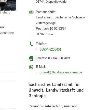
01744 Dippoldiswalde
Postanschrift:
singberg
Landratsamt Sächsische Schweiz-
Osterzgebirge
ten
Postfach 10 02 53/54
Bereichen
01782 Pirna
Telefon:
03504 6203401
Telefax:
03504 6203409
E-Mail:
umwelt@landratsamt-pirna.de
Sächsisches Landesamt für
Umwelt, Landwirtschaft und
Geologie
Referat 62: Artenschutz, Auen und