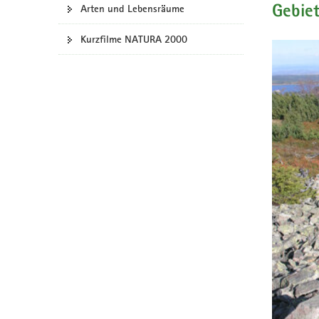
Arten und Lebensräume
Gebie
a
v
Kurzfilme NATURA 2000
i
g
a
t
i
o
n