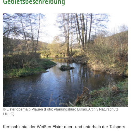
Gebietsbeschreibung
a
v
i
g
a
t
i
o
n
© Elster oberhalb Plauen (Foto: Planungsbüro Lukas, Archiv Naturschutz
LfULG)
Kerbsohlental der Weißen Elster ober- und unterhalb der Talsperre