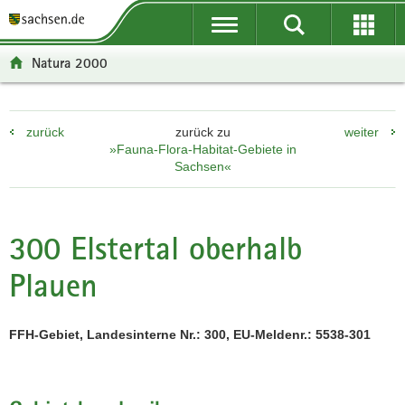
P
P
H
F
o
o
a
o
r
r
u
o
Natura 2000
t
t
p
t
a
a
t
e
l
l
i
r
zurück
zurück zu
weiter
ü
n
n
-
»Fauna-Flora-Habitat-Gebiete in
b
a
h
B
Sachsen«
e
v
a
e
r
i
l
r
g
g
t
e
300 Elstertal oberhalb
r
a
i
e
t
c
Plauen
i
i
h
f
o
e
n
FFH-Gebiet, Landesinterne Nr.: 300, EU-Meldenr.: 5538-301
n
d
e
N