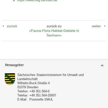
https://www.lfulg.sachsen.de
zurück
zurück zu
weiter
»Fauna-Flora-Habitat-Gebiete in
Sachsen«
Footer-
Herausgeber
Bereich
Sächsisches Staatsministerium für Umwelt und
Landwirtschaft
Wilhelm-Buck-Straße 4
01079
Dresden
Telefon:
+49 351 564-0
Telefax:
+49 351 564-20007
E-Mail:
Poststelle SMUL