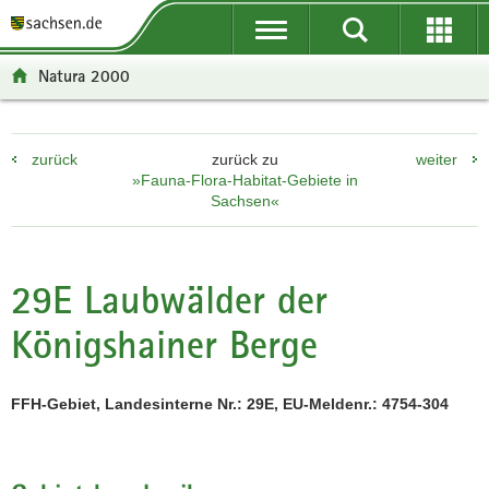
P
P
H
F
o
o
a
o
r
r
u
o
Natura 2000
t
t
p
t
a
a
t
e
l
l
i
r
zurück
zurück zu
weiter
ü
n
n
-
»Fauna-Flora-Habitat-Gebiete in
b
a
h
B
Sachsen«
e
v
a
e
r
i
l
r
g
g
t
e
29E Laubwälder der
r
a
i
e
t
c
Königshainer Berge
i
i
h
f
o
e
n
FFH-Gebiet, Landesinterne Nr.: 29E, EU-Meldenr.: 4754-304
n
d
e
N