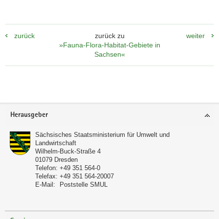
zurück
zurück zu
weiter
»Fauna-Flora-Habitat-Gebiete in
Sachsen«
Footer-
Herausgeber
Bereich
Sächsisches Staatsministerium für Umwelt und
Landwirtschaft
Wilhelm-Buck-Straße 4
01079
Dresden
Telefon:
+49 351 564-0
Telefax:
+49 351 564-20007
E-Mail:
Poststelle SMUL