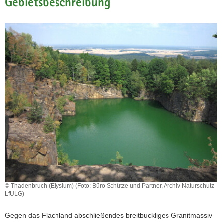
Gebietsbeschreibung
a
v
i
g
a
t
i
o
n
© Thadenbruch (Elysium) (Foto: Büro Schütze und Partner, Archiv Naturschutz
LfULG)
Gegen das Flachland abschließendes breitbuckliges Granitmassiv