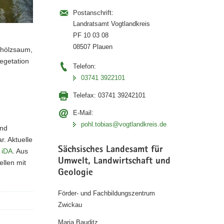
Postanschrift:
Landratsamt Vogtlandkreis
PF 10 03 08
08507 Plauen
ehölzsaum,
egetation
Telefon:
03741 3922101
Telefax:
03741 39242101
E-Mail:
pohl.tobias@vogtlandkreis.de
und
. Aktuelle
Sächsisches Landesamt für
 iDA
. Aus
Umwelt, Landwirtschaft und
llen mit
Geologie
Förder- und Fachbildungszentrum
Zwickau
Maria Bauditz