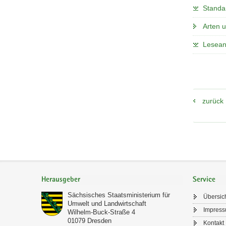
Standa
Arten 
Lesean
zurück
Footer-
Bereich
Herausgeber
Service
Sächsisches Staatsministerium für
Übersic
Umwelt und Landwirtschaft
Impres
Wilhelm-Buck-Straße 4
01079
Dresden
Kontakt