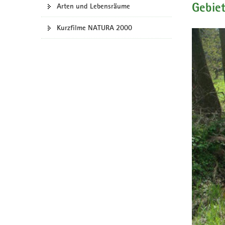
Arten und Lebensräume
Gebie
a
v
Kurzfilme NATURA 2000
i
g
a
t
i
o
n