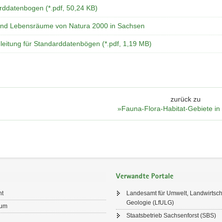
rddatenbogen (*.pdf, 50,24 KB)
und Lebensräume von Natura 2000 in Sachsen
leitung für Standarddatenbögen (*.pdf, 1,19 MB)
zurück zu
»Fauna-Flora-Habitat-Gebiete i
Verwandte Portale
ht
Landesamt für Umwelt, Landwirtsch
Geologie (LfULG)
sum
Staatsbetrieb Sachsenforst (SBS)