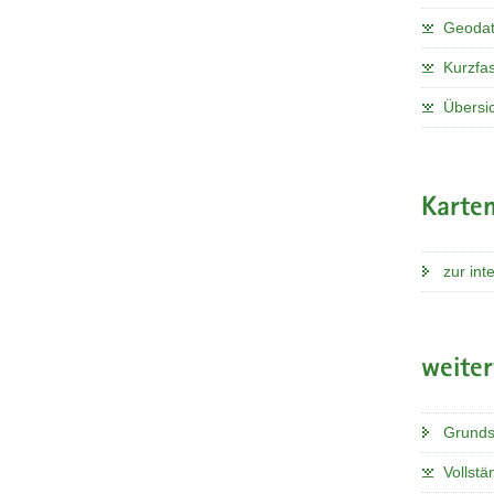
Geoda
Kurzfa
Übersi
Karten
zur int
weite
Grunds
Vollstä