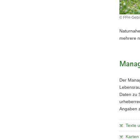
© FFH-Gebie
Naturnahe
mehrere n
Manag
Der Manag
Lebensraum
Daten zu 
urheberrec
Angaben z
Texte 
Karten