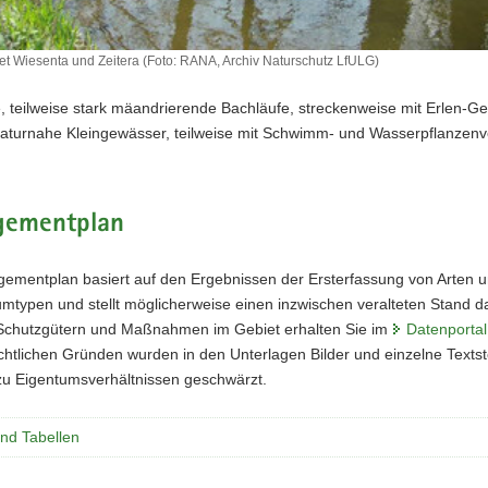
t Wiesenta und Zeitera (Foto: RANA, Archiv Naturschutz LfULG)
, teilweise stark mäandrierende Bachläufe, streckenweise mit Erlen-G
aturnahe Kleingewässer, teilweise mit Schwimm- und Wasserpflanzenv
ementplan
ementplan basiert auf den Ergebnissen der Ersterfassung von Arten 
typen und stellt möglicherweise einen inzwischen veralteten Stand dar
Schutzgütern und Maßnahmen im Gebiet erhalten Sie im
Datenportal
htlichen Gründen wurden in den Unterlagen Bilder und einzelne Textste
u Eigentumsverhältnissen geschwärzt.
und Tabellen