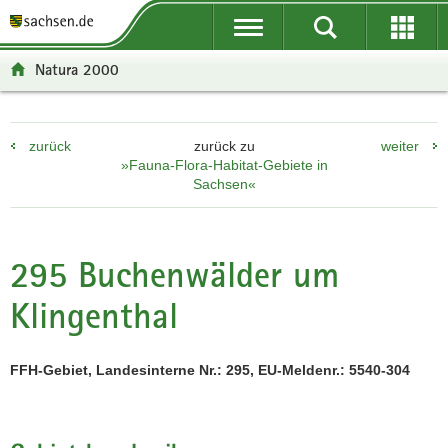
P
P
H
F
o
o
a
o
r
r
u
o
Natura 2000
t
t
p
t
a
a
t
e
l
l
i
r
zurück
zurück zu
weiter
ü
n
n
-
»Fauna-Flora-Habitat-Gebiete in
b
a
h
B
Sachsen«
e
v
a
e
r
i
l
r
g
g
t
e
295 Buchenwälder um
r
a
i
e
t
c
Klingenthal
i
i
h
f
o
e
n
FFH-Gebiet, Landesinterne Nr.: 295, EU-Meldenr.: 5540-304
n
d
e
N