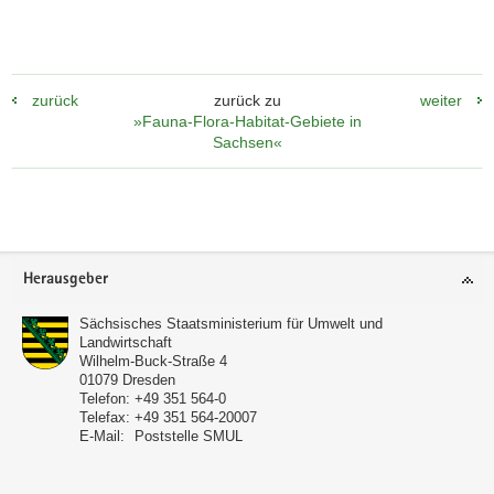
zurück
zurück zu
weiter
»Fauna-Flora-Habitat-Gebiete in
Sachsen«
Footer-
Herausgeber
Bereich
Sächsisches Staatsministerium für Umwelt und
Landwirtschaft
Wilhelm-Buck-Straße 4
01079
Dresden
Telefon:
+49 351 564-0
Telefax:
+49 351 564-20007
E-Mail:
Poststelle SMUL