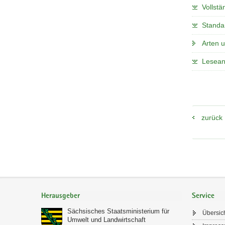
Vollstä
Standa
Arten 
Lesean
zurück
Footer-
Bereich
Herausgeber
Service
Sächsisches Staatsministerium für
Übersic
Umwelt und Landwirtschaft