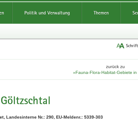
reifende
en
Politik und Verwaltung
Themen
Se
Schrif
zurück zu
»Fauna-Flora-Habitat-Gebiete i
Göltzschtal
t, Landesinterne Nr.: 290, EU-Meldenr.: 5339-303