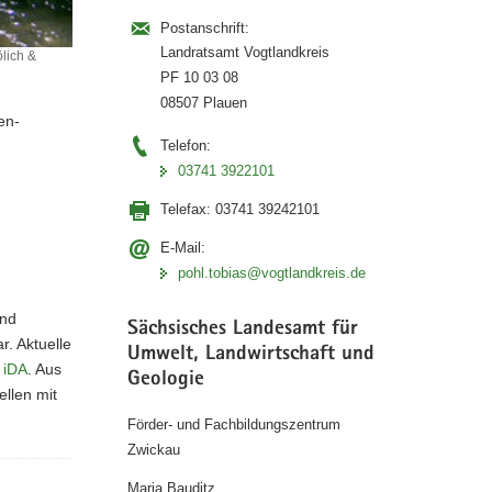
Postanschrift:
Landratsamt Vogtlandkreis
lich &
PF 10 03 08
08507 Plauen
en-
Telefon:
03741 3922101
Telefax:
03741 39242101
E-Mail:
pohl.tobias@vogtlandkreis.de
und
Sächsisches Landesamt für
. Aktuelle
Umwelt, Landwirtschaft und
 iDA
. Aus
Geologie
llen mit
Förder- und Fachbildungszentrum
Zwickau
Maria Bauditz