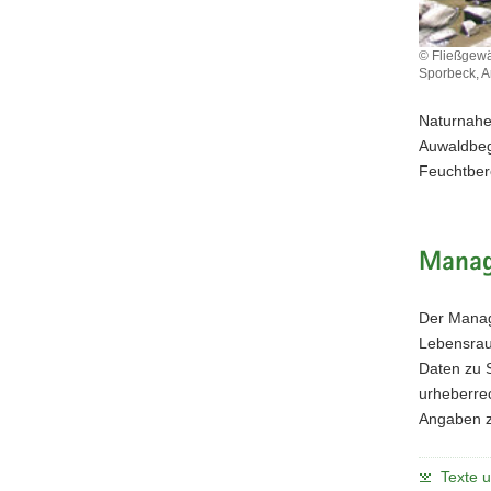
© Fließgewä
Sporbeck, A
Naturnahe
Auwaldbeg
Feuchtber
Manag
Der Manag
Lebensraum
Daten zu 
urheberrec
Angaben z
Texte 