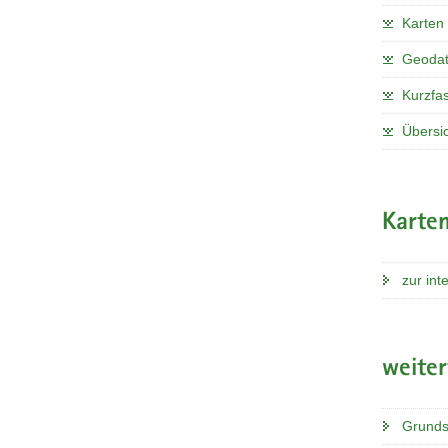
Karten
Geoda
Kurzfa
Übersi
Karten
zur int
weite
Grunds