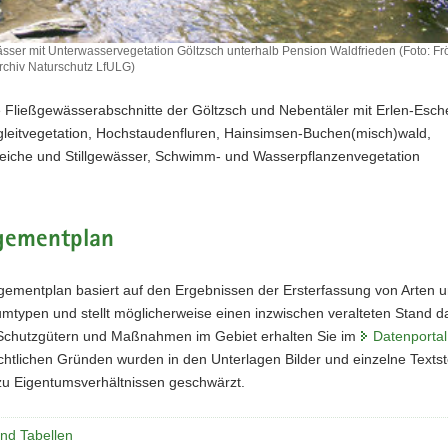
sser mit Unterwasservegetation Göltzsch unterhalb Pension Waldfrieden (Foto: Frö
rchiv Naturschutz LfULG)
 Fließgewässerabschnitte der Göltzsch und Nebentäler mit Erlen-Esch
leitvegetation, Hochstaudenfluren, Hainsimsen-Buchen(misch)wald,
eiche und Stillgewässer, Schwimm- und Wasserpflanzenvegetation
ementplan
ementplan basiert auf den Ergebnissen der Ersterfassung von Arten 
typen und stellt möglicherweise einen inzwischen veralteten Stand dar
Schutzgütern und Maßnahmen im Gebiet erhalten Sie im
Datenportal
htlichen Gründen wurden in den Unterlagen Bilder und einzelne Textste
u Eigentumsverhältnissen geschwärzt.
und Tabellen