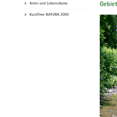
Arten und Lebensräume
Gebie
a
v
Kurzfilme NATURA 2000
i
g
a
t
i
o
n