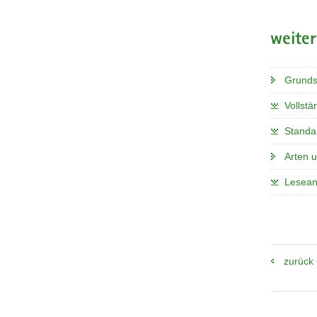
weite
Grunds
Vollstä
Standa
Arten 
Lesean
zurück