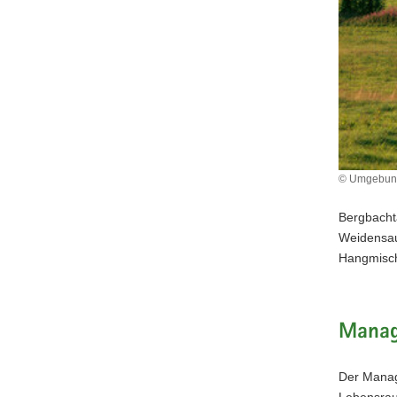
© Umgebung 
Bergbacht
Weidensau
Hangmisch
Manag
Der Manag