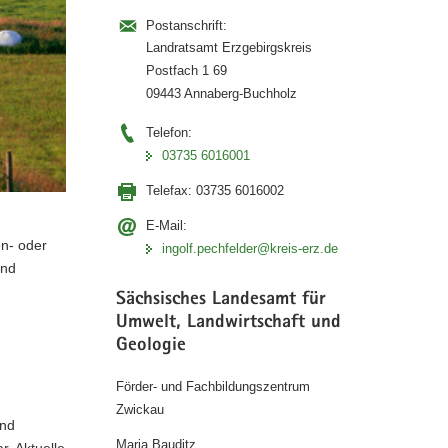
Postanschrift:
Landratsamt Erzgebirgskreis
Postfach 1 69
09443 Annaberg-Buchholz
Telefon:
03735 6016001
Telefax:
03735 6016002
E-Mail:
en- oder
ingolf.pechfelder@kreis-erz.de
und
Sächsisches Landesamt für
Umwelt, Landwirtschaft und
Geologie
Förder- und Fachbildungszentrum
Zwickau
und
Maria Bauditz