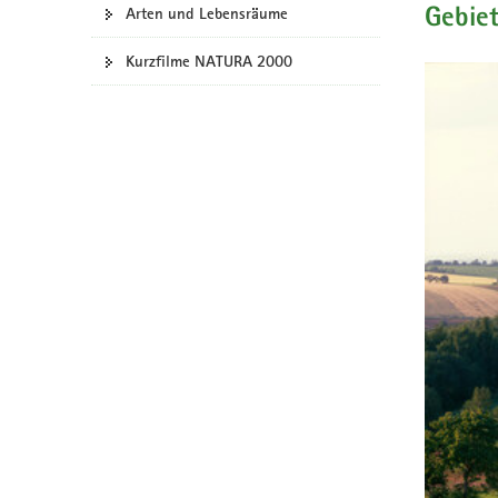
Arten und Lebensräume
Gebie
a
v
Kurzfilme NATURA 2000
i
g
a
t
i
o
n