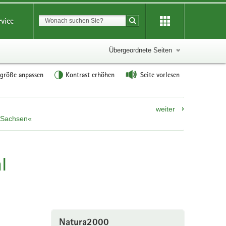
Suchbegriff
rvice
Suche starten
Übergeordnete Seiten
tgröße anpassen
Kontrast erhöhen
Seite vorlesen
weiter
n Sachsen«
l
Natura2000