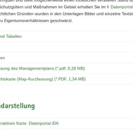
typen und stellt möglicherweise einen inzwischen veralteten Stand dar
Schutzgütern und Maßnahmen im Gebiet erhalten Sie im
Datenportal
htlichen Gründen wurden in den Unterlagen Bilder und einzelne Textste
u Eigentumsverhältnissen geschwärzt.
und Tabellen
ten
ssung des Managementplans (*.pdf, 0,28 MB)
chtskarte (Map-Kurzfassung) (*.PDF, 1,34 MB)
darstellung
eraktiven Karte: Datenportal iDA