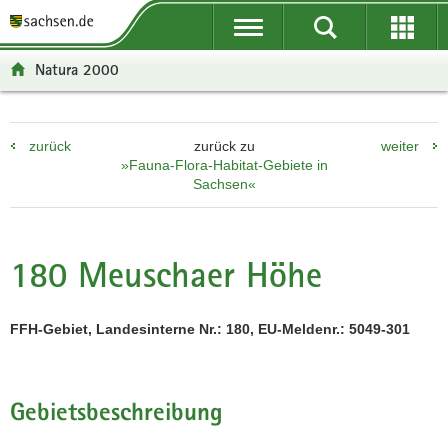
P
P
H
F
o
o
a
o
r
r
u
o
Natura 2000
t
t
p
t
a
a
t
e
l
l
i
r
zurück
zurück zu
weiter
ü
n
n
-
»Fauna-Flora-Habitat-Gebiete in
b
a
h
B
Sachsen«
e
v
a
e
r
i
l
r
g
g
t
e
180 Meuschaer Höhe
r
a
i
e
t
c
i
i
h
FFH-Gebiet, Landesinterne Nr.: 180, EU-Meldenr.: 5049-301
f
o
e
n
n
d
Gebietsbeschreibung
e
N