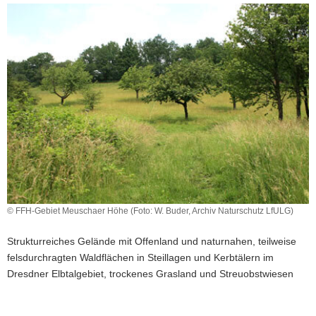
a
v
i
g
a
t
i
o
n
© FFH-Gebiet Meuschaer Höhe (Foto: W. Buder, Archiv Naturschutz LfULG)
Strukturreiches Gelände mit Offenland und naturnahen, teilweise
felsdurchragten Waldflächen in Steillagen und Kerbtälern im
Dresdner Elbtalgebiet, trockenes Grasland und Streuobstwiesen