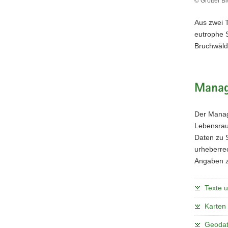
© Großer Bi
Aus zwei 
eutrophe 
Bruchwäld
Manag
Der Manag
Lebensraum
Daten zu 
urheberrec
Angaben z
Texte 
Karten
Geoda