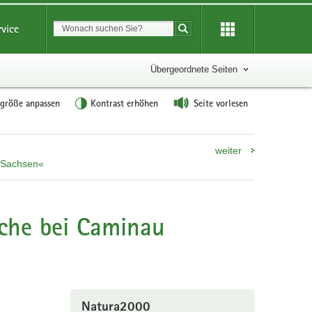
Suchbegriff
rvice
Suche starten
Übergeordnete Seiten
tgröße anpassen
Kontrast erhöhen
Seite vorlesen
weiter
n Sachsen«
che bei Caminau
Natura2000