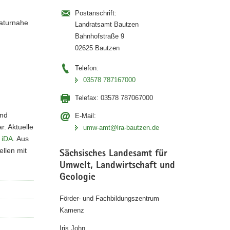
Postanschrift:
aturnahe
Landratsamt Bautzen
Bahnhofstraße 9
02625 Bautzen
Telefon:
03578 787167000
Telefax:
03578 787067000
und
E-Mail:
. Aktuelle
umw-amt@lra-bautzen.de
 iDA
. Aus
llen mit
Sächsisches Landesamt für
Umwelt, Landwirtschaft und
Geologie
Förder- und Fachbildungszentrum
Kamenz
Iris John