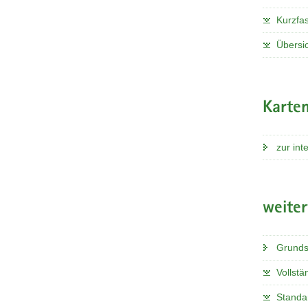
Kurzfa
Übersi
Karten
zur int
weite
Grunds
Vollstä
Standa