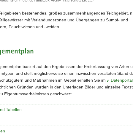
watschteich (Foto: G. Fünfstück, Archiv Naturschutz LfULG)
Teilgebieten bestehendes, großes zusammenhängendes Teichgebiet, n
Stillgewässer mit Verlandungszonen und Übergängen zu Sumpf- und
ern, Feuchtwiesen und -weiden
ementplan
ementplan basiert auf den Ergebnissen der Ersterfassung von Arten 
typen und stellt möglicherweise einen inzwischen veralteten Stand dar
Schutzgütern und Maßnahmen im Gebiet erhalten Sie im
Datenportal
htlichen Gründen wurden in den Unterlagen Bilder und einzelne Textste
u Eigentumsverhältnissen geschwärzt.
und Tabellen
ten