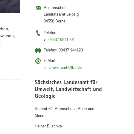
Postanschrift:
Landratsamt Leipzig
04550 Borna
chen,
Telefon:
swiesen,
03437 9841901
n
Telefax:
03437 944120
E-Mail:
umweltamt@lk-l.de
Sächsisches Landesamt für
Umwelt, Landwirtschaft und
Geologie
Referat 62: Artenschutz, Auen und
Moore
Heiner Blischke