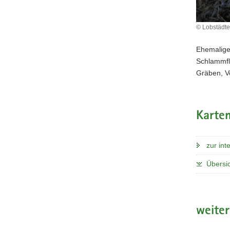
© Lobstädte
Ehemalige
Schlammfl
Gräben, V
Karten
zur int
Übersic
weite