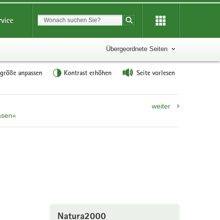
Suchbegriff
rvice
Suche starten
Übergeordnete Seiten
tgröße anpassen
Kontrast erhöhen
Seite vorlesen
weiter
hsen«
Natura2000