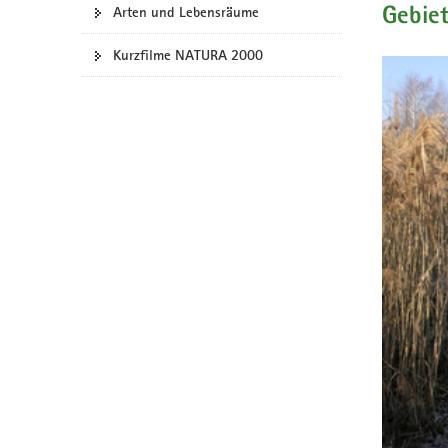
Arten und Lebensräume
Gebie
a
v
Kurzfilme NATURA 2000
i
g
a
t
i
o
n