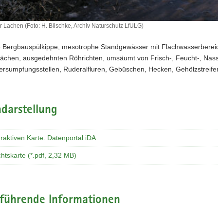
r Lachen (Foto: H. Blischke, Archiv Naturschutz LfULG)
 Bergbauspülkippe, mesotrophe Standgewässer mit Flachwasserberei
ächen, ausgedehnten Röhrichten, umsäumt von Frisch-, Feucht-, Nas
ersumpfungsstellen, Ruderalfluren, Gebüschen, Hecken, Gehölzstreife
darstellung
eraktiven Karte: Datenportal iDA
htskarte (*.pdf, 2,32 MB)
rführende Informationen