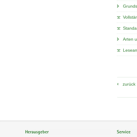
Grunds
Vollstä
Standa
Arten 
Lesean
zurück
Footer-
Bereich
Herausgeber
Service