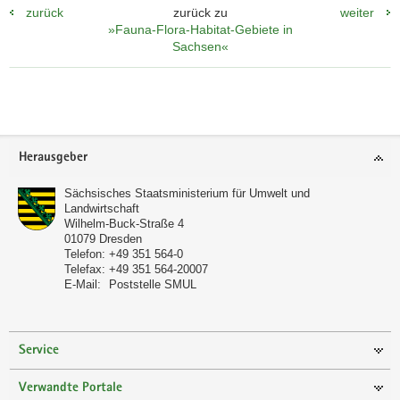
zurück
zurück zu
weiter
»Fauna-Flora-Habitat-Gebiete in
Sachsen«
Footer-
Herausgeber
Bereich
Sächsisches Staatsministerium für Umwelt und
Landwirtschaft
Wilhelm-Buck-Straße 4
01079
Dresden
Telefon:
+49 351 564-0
Telefax:
+49 351 564-20007
E-Mail:
Poststelle SMUL
Service
Verwandte Portale