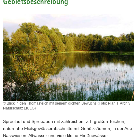
Gebietsbeschreibung
a
v
i
g
a
t
i
o
n
© Blick in den Thomasteich mit seinem dichten Bewuchs (Foto: Plan T, Archiv
Naturschutz LfULG)
Spreelauf und Spreeauen mit zahlreichen, z.T. großen Teichen,
naturnahe Fließgewässerabschnitte mit Gehölzsäumen, in der Aue
Nasswiesen, Altwässer und viele kleine Fließgewässer