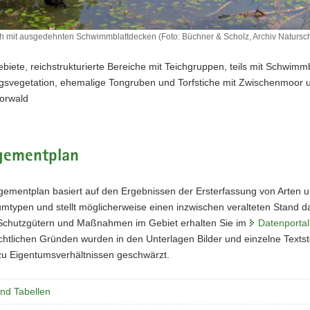
ich mit ausgedehnten Schwimmblattdecken (Foto: Büchner & Scholz, Archiv Natursc
ebiete, reichstrukturierte Bereiche mit Teichgruppen, teils mit Schwimm
gsvegetation, ehemalige Tongruben und Torfstiche mit Zwischenmoor 
orwald
ementplan
ementplan basiert auf den Ergebnissen der Ersterfassung von Arten 
typen und stellt möglicherweise einen inzwischen veralteten Stand dar
Schutzgütern und Maßnahmen im Gebiet erhalten Sie im
Datenportal
htlichen Gründen wurden in den Unterlagen Bilder und einzelne Textste
u Eigentumsverhältnissen geschwärzt.
und Tabellen