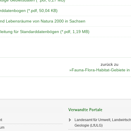
ndige Gebietsdaten (*.pdf, 0,27 MB)
rddatenbogen (*.pdf, 50,04 KB)
und Lebensräume von Natura 2000 in Sachsen
leitung für Standarddatenbögen (*.pdf, 1,19 MB)
zurück zu
»Fauna-Flora-Habitat-Gebiete i
Verwandte Portale
ht
Landesamt für Umwelt, Landwirtsch
Geologie (LfULG)
sum