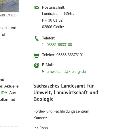
Postanschrift:
Landratsamt Görlitz
hutz LfULG)
PF 30 01 52
02806 Görlitz
blatt- und
und
Telefon:
03581 6633100
Telefax:
03583 66373101
E-Mail:
umweltamt@kreis-gr.de
und
Sächsisches Landesamt für
. Aktuelle
Umwelt, Landwirtschaft und
 iDA
. Aus
Geologie
llen mit
Förder- und Fachbildungszentrum
Kamenz
Iris John