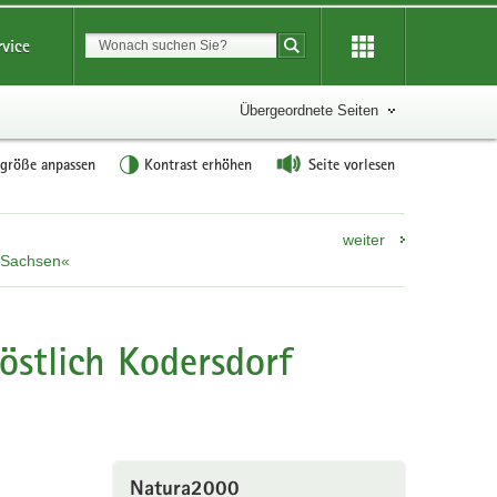
Suchbegriff
rvice
Suche starten
Übergeordnete Seiten
tgröße anpassen
Kontrast erhöhen
Seite vorlesen
weiter
n Sachsen«
östlich Kodersdorf
Natura2000