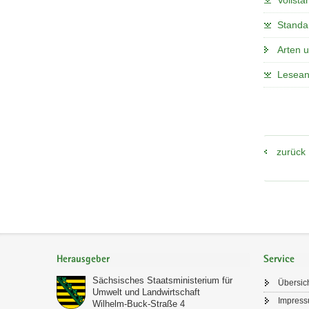
Vollstä
Standa
Arten 
Lesean
zurück
Footer-
Bereich
Herausgeber
Service
Sächsisches Staatsministerium für
Übersic
Umwelt und Landwirtschaft
Impres
Wilhelm-Buck-Straße 4