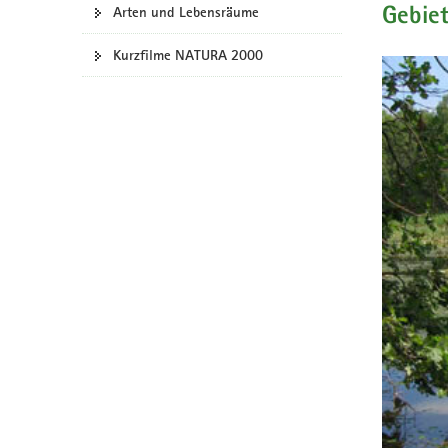
Arten und Lebensräume
Gebie
a
v
Kurzfilme NATURA 2000
i
g
a
t
i
o
n