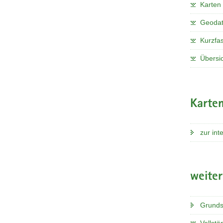
Karten
Geoda
Kurzfa
Übersi
Karten
zur int
weite
Grunds